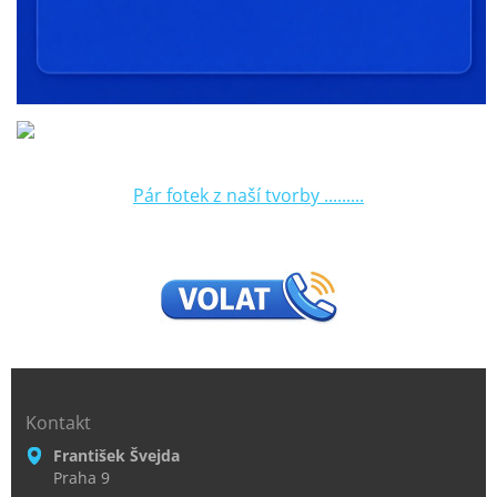
Pár fotek z naší tvorby .........
Kontakt
František Švejda
Praha 9